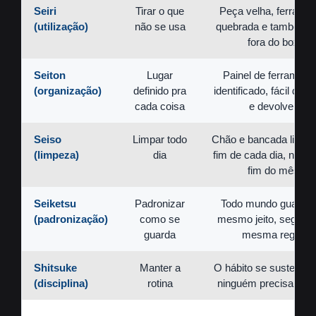
Seiri
Tirar o que
Peça velha, ferrame
(utilização)
não se usa
quebrada e tambor va
fora do box
Seiton
Lugar
Painel de ferrament
(organização)
definido pra
identificado, fácil de p
cada coisa
e devolver
Seiso
Limpar todo
Chão e bancada limpo
(limpeza)
dia
fim de cada dia, não s
fim do mês
Seiketsu
Padronizar
Todo mundo guarda 
(padronização)
como se
mesmo jeito, seguind
guarda
mesma regra
Shitsuke
Manter a
O hábito se sustenta
(disciplina)
rotina
ninguém precisar cob