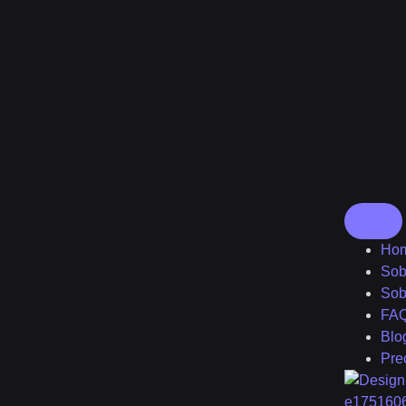
Ho
Sob
Sob
FAQ
Blo
Pre