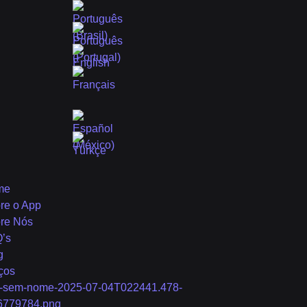
me
re o App
re Nós
’s
g
ços