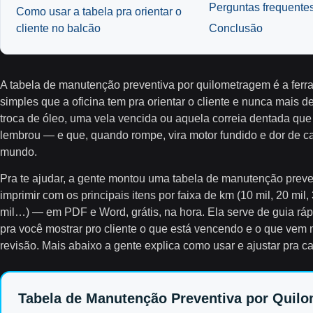
Perguntas frequente
Como usar a tabela pra orientar o
cliente no balcão
Conclusão
A
tabela de manutenção preventiva por quilometragem
é a ferr
simples que a oficina tem pra orientar o cliente e nunca mais 
troca de óleo, uma vela vencida ou aquela correia dentada qu
lembrou — e que, quando rompe, vira motor fundido e dor de c
mundo.
Pra te ajudar, a gente montou uma
tabela de manutenção preve
imprimir
com os principais itens por faixa de km (10 mil, 20 mil, 
mil…) — em PDF e Word, grátis, na hora. Ela serve de guia rá
pra você mostrar pro cliente o que está vencendo e o que vem
revisão. Mais abaixo a gente explica como usar e ajustar pra ca
Tabela de Manutenção Preventiva por Quil