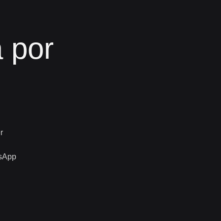
 por
r
sApp