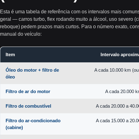
Esta é uma tabela de referência com os intervalos mais comun
geral — carros turbo, flex rodando muito a álcool, uso severo (c
reboque) pedem prazos mais curtos. Para o número exato,
con
manual do veículo
:
Item
Intervalo aproxi
Óleo do motor + filtro de
A cada 10.000 km (ou
óleo
Filtro de ar do motor
A cada 20.000 
Filtro de combustível
A cada 20.000 a 40.
Filtro do ar-condicionado
A cada 15.000 a 20.
(cabine)