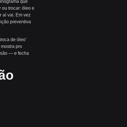
ronograma que
 ou trocar: óleo e
or aí vai. Em vez
ção preventiva
troca de óleo’
 mostra pro
isão — e fecha
ão