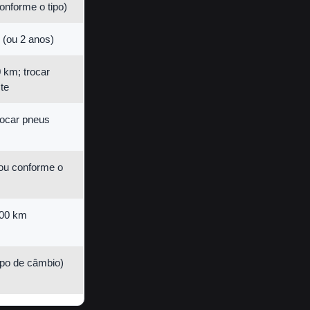
onforme o tipo)
 (ou 2 anos)
 km; trocar
te
rocar pneus
ou conforme o
000 km
ipo de câmbio)