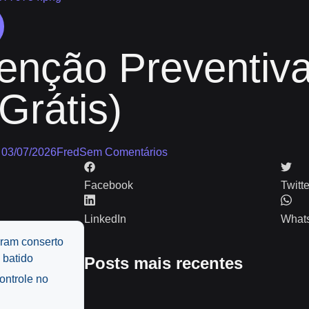
enção Preventiva
Grátis)
03/07/2026
Fred
Sem Comentários
Facebook
Twitte
LinkedIn
What
eram conserto
 batido
Posts mais recentes
ontrole no