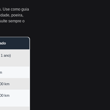
s. Use como guia
idade, poeira,
sulte sempre o
mado
 1 ano)
km
000 km
000 km