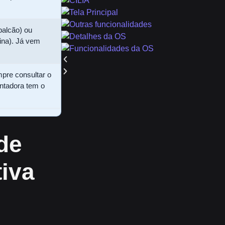
balcão) ou
ina). Já vem
mpre consultar o
ntadora tem o
de
iva