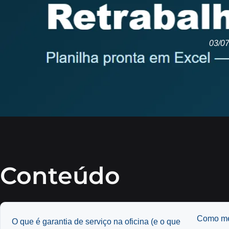
03/0
Conteúdo
Como med
O que é garantia de serviço na oficina (e o que