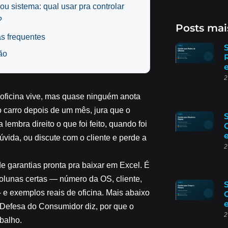
 ou sistema: qual usar pra controlar
?
Posts mai
s frequentes
ão
2
a oficina vive, mas quase ninguém anota
 carro depois de um mês, jura que o
embra direito o que foi feito, quando foi
dúvida, ou discute com o cliente e perde a
2
de garantias
pronta pra baixar em Excel. É
 colunas certas — número da OS, cliente,
— e exemplos reais de oficina. Mais abaixo
e Defesa do Consumidor diz, por que o
2
balho.