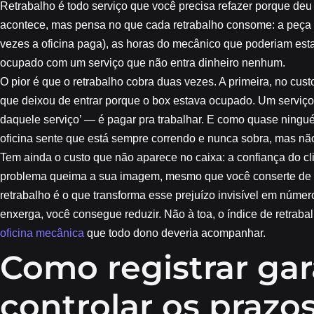
Retrabalho é todo serviço que você precisa refazer porque d
acontece, mas pensa no que cada retrabalho consome: a peça 
vezes a oficina paga), as horas do mecânico que poderiam esta
ocupado com um serviço que não entra dinheiro nenhum.
O pior é que o retrabalho cobra duas vezes. A primeira, no custo
que deixou de entrar porque o box estava ocupado. Um serviço r
daquele serviço’ — é pagar pra trabalhar. E como quase ninguém
oficina sente que está sempre correndo e nunca sobra, mas nã
Tem ainda o custo que não aparece no caixa: a confiança do c
problema queima a sua imagem, mesmo que você conserte de n
retrabalho é o que transforma esse prejuízo invisível em núm
enxerga, você consegue reduzir. Não à toa, o índice de retraba
oficina mecânica
que todo dono deveria acompanhar.
Como registrar gar
controlar os prazo