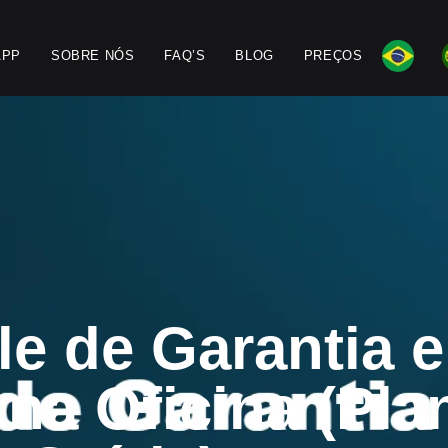
APP
SOBRE NÓS
FAQ’S
BLOG
PREÇOS
le de Garantia e
na Oficina (Pla