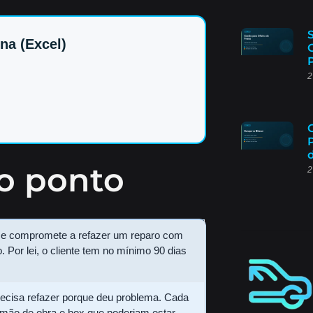
na (Excel)
2
ao ponto
2
se compromete a refazer um reparo com
. Por lei, o cliente tem no mínimo 90 dias
recisa refazer porque deu problema. Cada
mão de obra e box que poderiam estar