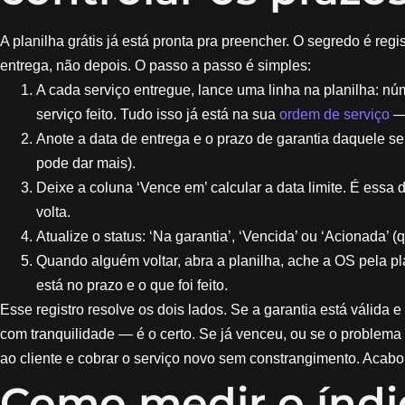
A planilha grátis já está pronta pra preencher. O segredo é reg
entrega, não depois. O passo a passo é simples:
A cada serviço entregue, lance uma linha na planilha: núm
serviço feito. Tudo isso já está na sua
ordem de serviço
— 
Anote a data de entrega e o prazo de garantia daquele ser
pode dar mais).
Deixe a coluna ‘Vence em’ calcular a data limite. É essa 
volta.
Atualize o status: ‘Na garantia’, ‘Vencida’ ou ‘Acionada’ (
Quando alguém voltar, abra a planilha, ache a OS pela p
está no prazo e o que foi feito.
Esse registro resolve os dois lados. Se a garantia está válida e
com tranquilidade — é o certo. Se já venceu, ou se o problema é
ao cliente e cobrar o serviço novo sem constrangimento. Acabo
Como medir o índi