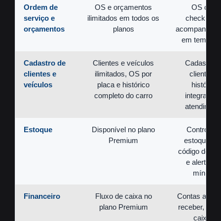
Ordem de
OS e orçamentos
OS com
serviço e
ilimitados em todos os
checklists 
orçamentos
planos
acompanham
em tempo re
Cadastro de
Clientes e veículos
Cadastro d
clientes e
ilimitados, OS por
clientes e
veículos
placa e histórico
histórico
completo do carro
integrado 
atendiment
Estoque
Disponível no plano
Controle d
Premium
estoque c
código de ba
e alertas d
mínimo
Financeiro
Fluxo de caixa no
Contas a pag
plano Premium
receber, flux
caixa e