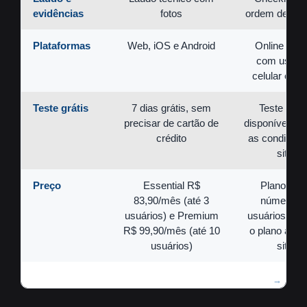
evidências
fotos
ordem de ser
Plataformas
Web, iOS e Android
Online (web
com uso e
celular e tab
Teste grátis
7 dias grátis, sem
Teste gráti
precisar de cartão de
disponível; co
crédito
as condições
site
Preço
Essential R$
Planos po
83,90/mês (até 3
número d
usuários) e Premium
usuários; con
R$ 99,90/mês (até 10
o plano atual
usuários)
site