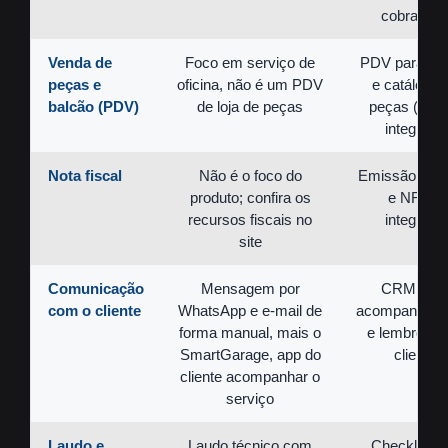
cobrança
Venda de
Foco em serviço de
PDV para ba
peças e
oficina, não é um PDV
e catálogo 
balcão (PDV)
de loja de peças
peças (Frag
integrado
Nota fiscal
Não é o foco do
Emissão de 
produto; confira os
e NFS-e
recursos fiscais no
integrada
site
Comunicação
Mensagem por
CRM co
com o cliente
WhatsApp e e-mail de
acompanham
forma manual, mais o
e lembretes
SmartGarage, app do
cliente
cliente acompanhar o
serviço
Laudo e
Laudo técnico com
Checklists 