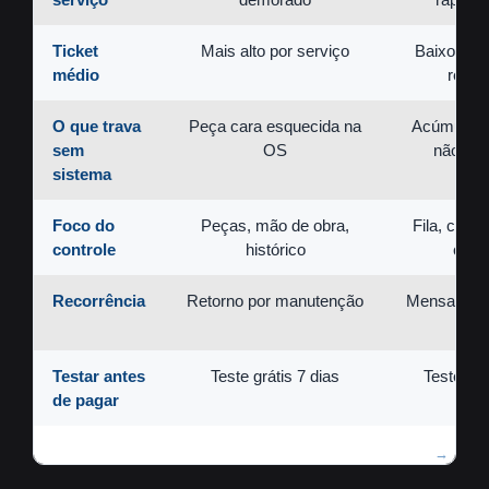
Ticket
Mais alto por serviço
Baixo, ma
médio
recor
O que trava
Peça cara esquecida na
Acúmulo d
sem
OS
não reg
sistema
Foco do
Peças, mão de obra,
Fila, caixa
controle
histórico
comi
Recorrência
Retorno por manutenção
Mensalista 
fidel
Testar antes
Teste grátis 7 dias
Teste grá
de pagar