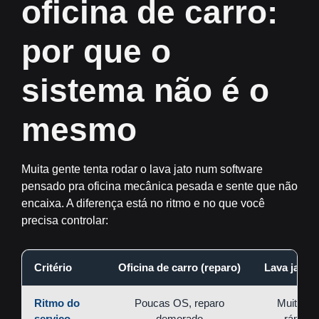
oficina de carro:
por que o
sistema não é o
mesmo
Muita gente tenta rodar o lava jato num software
pensado pra oficina mecânica pesada e sente que não
encaixa. A diferença está no ritmo e no que você
precisa controlar:
Critério
Oficina de carro (reparo)
Lava jato /
Ritmo do
Poucas OS, reparo
Muitas 
serviço
demorado
rápidas