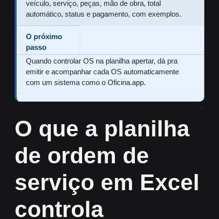
veículo, serviço, peças, mão de obra, total
automático, status e pagamento, com exemplos.
O próximo
passo
Quando controlar OS na planilha apertar, dá pra
emitir e acompanhar cada OS automaticamente
com um sistema como o Oficina.app.
O que a planilha
de ordem de
serviço em Excel
controla