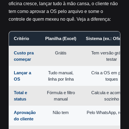
oficina cresce, lançar tudo à mão cansa, o cliente não
tem como aprovar a OS pelo arquivo e some o
controle de quem mexeu no quê. Veja a diferença:
Critério
Planilha (Excel)
Sistema (ex.: Oficina
Custo pra
Grátis
Tem versão grátis p
começar
testar
Lançar a
Tudo manual,
Cria a OS em pouc
OS
linha por linha
toques
Total e
Fórmula e filtro
Calcula e acompan
status
manual
sozinho
Aprovação
Não tem
Pelo WhatsApp, regist
do cliente